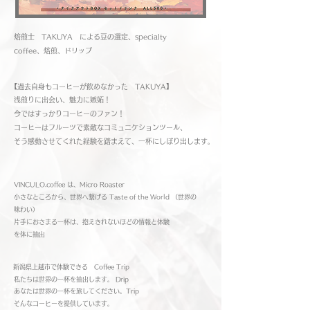
焙煎士 TAKUYA による豆の選定、specialty
coffee、
焙煎、ドリップ
【過去​自身もコーヒーが飲めなかった TAKUYA】
浅煎りに出会い、魅力に嫉妬！
今ではすっかりコーヒーのファン！
​コーヒーはフルーツで素敵なコミュニケションツール、
そう感動させてくれた経験を踏まえて、
一杯にしぼり出します。
VINCULO.coffee は、​Micro Roaster
小さなところから、世界へ繋げる
Taste of the World （世界の
味わい）
片手におさまる一杯は、抱えきれないほどの情報と体験
を体に抽出
​新潟県上越市で体験できる Coffee Trip
私たちは世界の一杯を抽出します。 Drip
あなたは世界の一杯を旅してください。Trip
そんなコーヒーを提供しています。