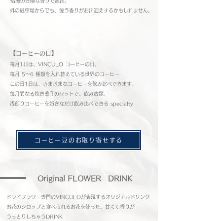
焙煎の芳醇な香りで演出。
​外の駐車場からでも、漂う香りがお出迎えするかもしれません。
​【コーヒーの日】
毎月1日は、VINCULO コーヒーの日。
毎月 5～6 種類を入れ替えている世界のコーヒー
​この日1日は、さまざまなコーヒーを飲み比べできます。
​毎月異なる焼き菓子のセットで、飲み放題。
​浅煎りコーヒーを好きなだけ飲み比べできる specialty
コーヒー豆のお取り寄せする
​Original FLOWER DRINK
​ドライフラワー専門のVINCULOが表現するオリジナルドリンク
​お花のシロップと食べられるお花を使った、甘くて香りが
うっとりしちゃうDRINK