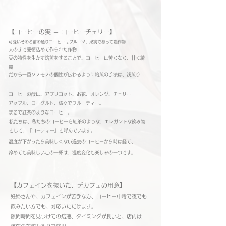
​【コーヒーの実 ＝ コーヒーチェリー】
​可愛いその名前の通りコーヒーはフルーツ、果実であって農作物
​人の手で愛情込めて作られた作物
​豆の特性を生かす焙煎をすることで、コーヒーは苦くなく、甘く綺
麗
​だから一番ソノモノの個性が伝わるように焙煎の手法は、浅煎り
​コーヒーの酸は、アプリコット、お花、オレンジ、チェリー
アップル、ヨーグルト、様々でフルーティー。
まるで紅茶のようなコーヒー。
私たちは、私たちのコーヒーを紅茶のような、エレガントな飲み物
として、『コーティー』と呼んでいます。
​温度が下がったら美味しくない過去のコーヒーから時は経て、
冷めても美味しいこの一杯は、温度変化も楽しみの一つです。
​【カフェインを抜いた、デカフェの用意】
​妊婦さんや、カフェインが苦手な方、コーヒー中毒で夜でも
飲みたい方でも、対応いただけます。
​隙間時間を見つけての焙煎、タイミングが良いと、店内は