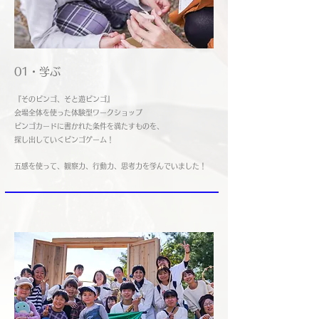
01・学ぶ
​『そのビンゴ、そと遊ビンゴ』
会場全体を使った​体験型ワークショップ
​ビンゴカードに書かれた条件を満たすものを、
​探し出していくビンゴゲーム！
​五感を使って、観察力、行動力、思考力を学んでいました！